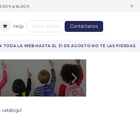
✕
:00 h a 14:00 h
Iniciar sesión
Contáctanos
FAQs
·
·
·
TODA LA WEB
HASTA EL 31 DE AGOSTO
NO TE LAS PIERDAS
Siguiente
 catálogo!