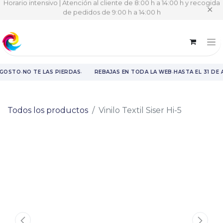
Horario intensivo | Atención al cliente de 8:00 h a 14:00 h y recogida
✕
de pedidos de 9:00 h a 14:00 h
·
·
·
AGOSTO
NO TE LAS PIERDAS
REBAJAS EN TODA LA WEB
HASTA EL 31 DE
Rebajas en toda la web hasta el 31 de agosto.
Todos los productos
Vinilo Textil Siser Hi-5