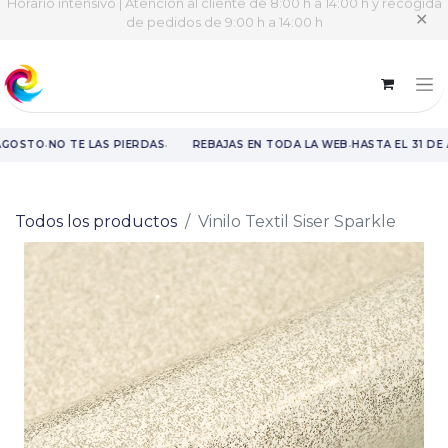
Horario intensivo | Atención al cliente de 8:00 h a 14:00 h y recogida
✕
de pedidos de 9:00 h a 14:00 h
·
·
·
AGOSTO
NO TE LAS PIERDAS
REBAJAS EN TODA LA WEB
HASTA EL 31 DE
Rebajas en toda la web hasta el 31 de agosto.
Todos los productos
Vinilo Textil Siser Sparkle