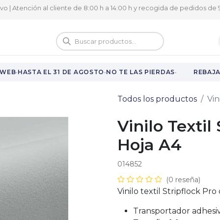
ivo | Atención al cliente de 8:00 h a 14:00 h y recogida de pedidos de 9
logo
Vuelta al cole
·
·
·
WEB
HASTA EL 31 DE AGOSTO
NO TE LAS PIERDAS
REBAJAS
Todos los productos
Vin
Vinilo Textil
Hoja A4
014852
(0 reseña)
Vinilo textil Stripflock Pr
Transportador adhesiv