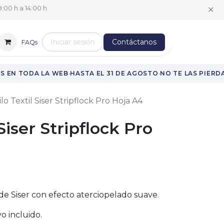
✕
:00 h a 14:00 h
Iniciar sesión
Contáctanos
FAQs
·
·
 EN TODA LA WEB
HASTA EL 31 DE AGOSTO
NO TE LAS PIERDAS
ilo Textil Siser Stripflock Pro Hoja A4
 Siser Stripflock Pro
o de Siser con efecto aterciopelado suave.
o incluido.