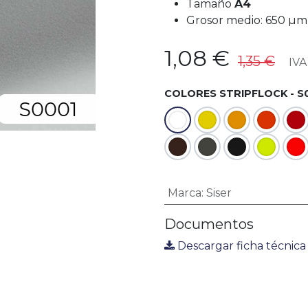
Tamaño
A4
Grosor medio: 650 µm
1,08
€
1,35
€
IVA 
COLORES STRIPFLOCK - S
Marca
:
Siser
Documentos
Descargar ficha técnica